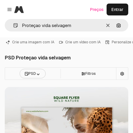
Magnific
Preços
Entrar
Close menu
Limpar
Pesqui
Crie uma imagem com IA
Crie um vídeo com IA
Personalize
PSD Proteçao vida selvagem
PSD
Filtros