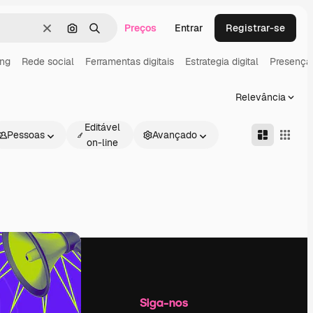
Preços
Entrar
Registrar-se
Limpar
Pesquisar por imagem
Buscar
ing
Rede social
Ferramentas digitais
Estrategia digital
Presença 
Relevância
Editável
Pessoas
Avançado
on-line
Empresa
Siga-nos