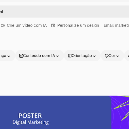
Crie um vídeo com IA
Personalize um design
Email market
ença
Conteúdo com IA
Orientação
Cor
Produtos
Começar