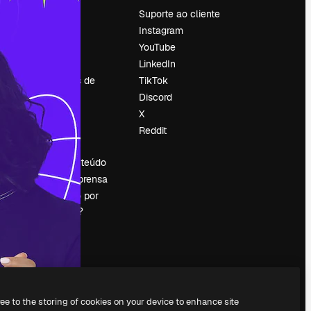
Preços
Suporte ao cliente
Sobre nós
Instagram
Reviews
YouTube
Emprego
LinkedIn
Tendências de
TikTok
pesquisa
Discord
Blog
X
Eventos
Reddit
es
Slidesgo
Vender conteúdo
Sala de imprensa
Procurando por
magnific.ai?
ree to the storing of cookies on your device to enhance site