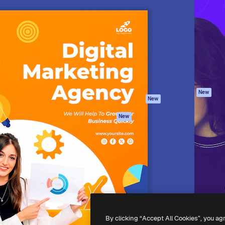
iativa para você direcionar
Spaces
Academy
alho. Mais de 1 milhão de
Assistente de IA
Documentação
e criativos, empresas,
Gerador de
Atendimento
dios.
imagens
Termos e
Gerador de vídeos
condições
Texto para voz
Política de
privacidade
Conteúdo de stock
Originais
MCP para
New
New
Claude/ChatGPT
Política de cooki
Agentes
Central de
New
confiabilidade
API
Afiliados
App móvel
Empresas
Todas as
ferramentas
-
2026
Freepik Company S.L.U.
Todos os direitos reservados
.
By clicking “Accept All Cookies”, you ag