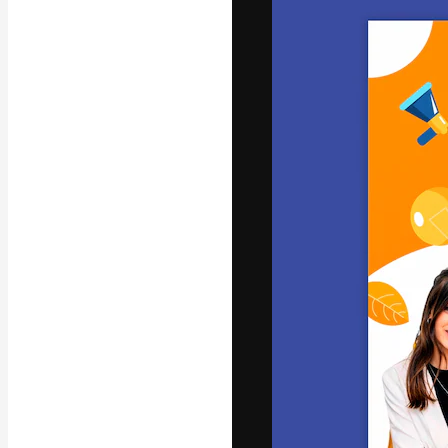
A plataforma cr
seu melhor trab
assinantes entr
agências e estú
Português
Copyright © 2010