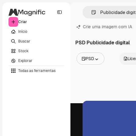
Criar
Crie uma imagem com IA
Início
Buscar
PSD Publicidade digital
Stock
PSD
Lic
Explorar
Todas as imagens
Todas as ferramentas
Vetores
Ilustrações
Fotos
PSD
Modelos
Mockups
Vídeos
Clipes de vídeo
Animações
Modelos de vídeos
Ícones
Modelos 3D
Fontes