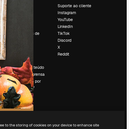
Preços
Suporte ao cliente
Sobre nós
Instagram
Reviews
YouTube
Emprego
LinkedIn
Tendências de
TikTok
pesquisa
Discord
Blog
X
Eventos
Reddit
es
Slidesgo
Vender conteúdo
Sala de imprensa
Procurando por
magnific.ai?
ree to the storing of cookies on your device to enhance site