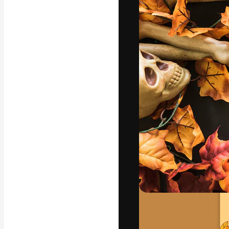
A plataforma cr
seu melhor trab
assinantes entr
agências e estú
Português
Copyright © 2010