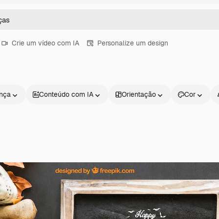
Crie um vídeo com IA
Personalize um design
ença
Conteúdo com IA
Orientação
Cor
Produtos
Começar