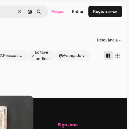
Preços
Entrar
Registrar-se
Limpar
Pesquisar por imagem
Buscar
Relevância
Editável
Pessoas
Avançado
on-line
Empresa
Siga-nos