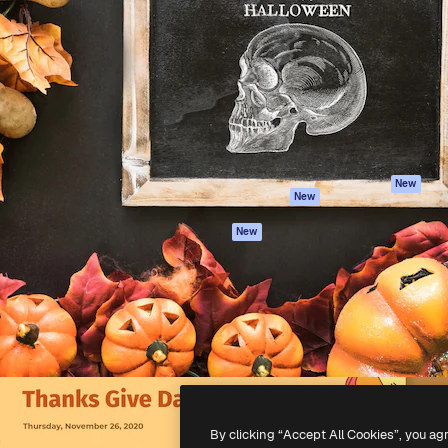
iativa para você direcionar
Spaces
Academy
alho. Mais de 1 milhão de
Assistente de IA
Documentação
e criativos, empresas,
Gerador de
Atendimento
dios.
imagens
Termos e
Gerador de vídeos
condições
Texto para voz
Política de
privacidade
Conteúdo de stock
Originais
MCP para
New
New
Claude/ChatGPT
Política de cooki
Agentes
Central de
New
confiabilidade
API
Afiliados
App móvel
Empresas
Todas as
ferramentas
-
2026
Freepik Company S.L.U.
Todos os direitos reservados
.
By clicking “Accept All Cookies”, you ag