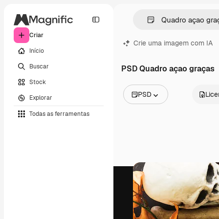
Criar
Crie uma imagem com IA
Início
Buscar
PSD Quadro açao graças
Stock
PSD
Lic
Explorar
Todas as imagens
Todas as ferramentas
Vetores
Ilustrações
Fotos
PSD
Modelos
Mockups
Vídeos
Clipes de vídeo
Animações
Modelos de vídeos
Ícones
Modelos 3D
Fontes