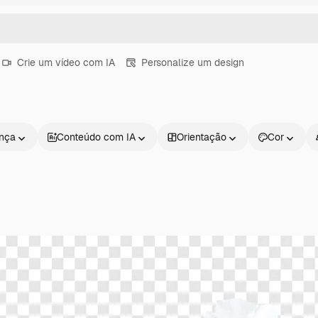
Crie um vídeo com IA
Personalize um design
ença
Conteúdo com IA
Orientação
Cor
Produtos
Começar