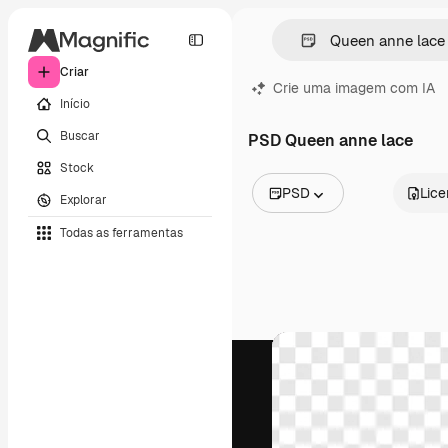
Criar
Crie uma imagem com IA
Início
Buscar
PSD Queen anne lace
Stock
PSD
Lic
Explorar
Todas as imagens
Todas as ferramentas
Vetores
Ilustrações
Fotos
PSD
Modelos
Mockups
Vídeos
Clipes de vídeo
Animações
Modelos de vídeos
Ícones
Modelos 3D
Fontes