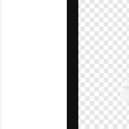
A plataforma cr
seu melhor trab
assinantes entr
agências e estú
Português
Copyright © 2010