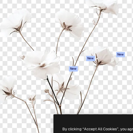
iativa para você direcionar
Spaces
Academy
alho. Mais de 1 milhão de
Assistente de IA
Documentação
e criativos, empresas,
Gerador de
Atendimento
dios.
imagens
Termos e
Gerador de vídeos
condições
Texto para voz
Política de
privacidade
Conteúdo de stock
Originais
MCP para
New
New
Claude/ChatGPT
Política de cooki
Agentes
Central de
New
confiabilidade
API
Afiliados
App móvel
Empresas
Todas as
ferramentas
-
2026
Freepik Company S.L.U.
Todos os direitos reservados
.
By clicking “Accept All Cookies”, you ag