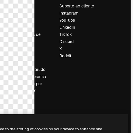
Preços
Suporte ao cliente
Sobre nós
Instagram
Reviews
YouTube
Emprego
LinkedIn
Tendências de
TikTok
pesquisa
Discord
Blog
X
Eventos
Reddit
es
Slidesgo
Vender conteúdo
Sala de imprensa
Procurando por
magnific.ai?
ree to the storing of cookies on your device to enhance site