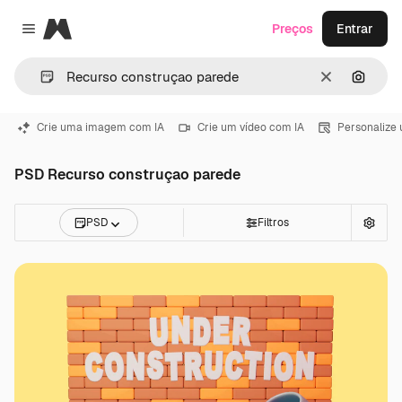
Magnific
Preços
Entrar
Close menu
Limpar
Pesqui
Crie uma imagem com IA
Crie um vídeo com IA
Personalize
PSD Recurso construçao parede
PSD
Filtros