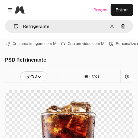
Magnific
Preços
Entrar
Close menu
Limpar
Pesqui
Crie uma imagem com IA
Crie um vídeo com IA
Personalize
PSD Refrigerante
PSD
Filtros