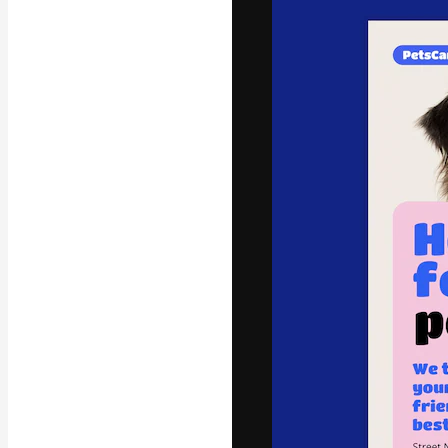
A plataforma cr
seu melhor trab
assinantes entr
agências e estú
Português
Copyright © 2010