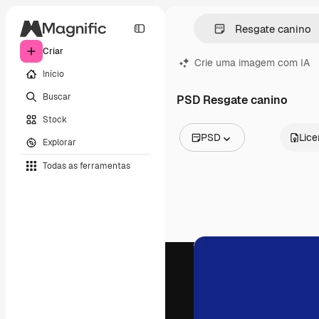
Criar
Crie uma imagem com IA
Início
Buscar
PSD Resgate canino
Stock
PSD
Lic
Explorar
Todas as imagens
Todas as ferramentas
Vetores
Ilustrações
Fotos
PSD
Modelos
Mockups
Vídeos
Clipes de vídeo
Animações
Modelos de vídeos
Ícones
Modelos 3D
Fontes