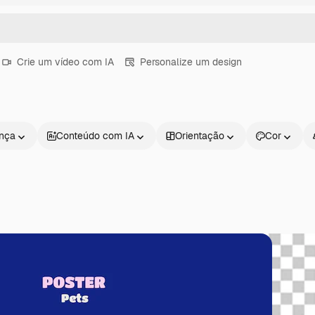
Crie um vídeo com IA
Personalize um design
ença
Conteúdo com IA
Orientação
Cor
Produtos
Começar