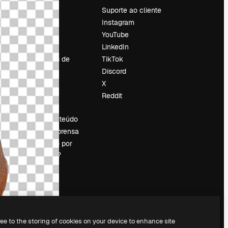
Preços
Suporte ao cliente
Sobre nós
Instagram
Reviews
YouTube
Emprego
LinkedIn
Tendências de
TikTok
pesquisa
Discord
Blog
X
Eventos
Reddit
es
Slidesgo
Vender conteúdo
Sala de imprensa
Procurando por
magnific.ai?
ree to the storing of cookies on your device to enhance site