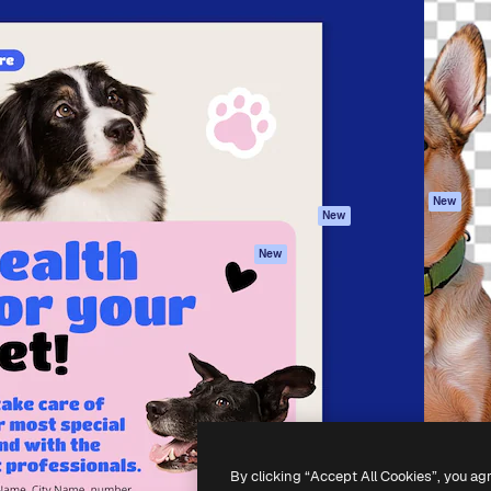
iativa para você direcionar
Spaces
Academy
alho. Mais de 1 milhão de
Assistente de IA
Documentação
e criativos, empresas,
Gerador de
Atendimento
dios.
imagens
Termos e
Gerador de vídeos
condições
Texto para voz
Política de
privacidade
Conteúdo de stock
Originais
MCP para
New
New
Claude/ChatGPT
Política de cooki
Agentes
Central de
New
confiabilidade
API
Afiliados
App móvel
Empresas
Todas as
ferramentas
-
2026
Freepik Company S.L.U.
Todos os direitos reservados
.
By clicking “Accept All Cookies”, you ag