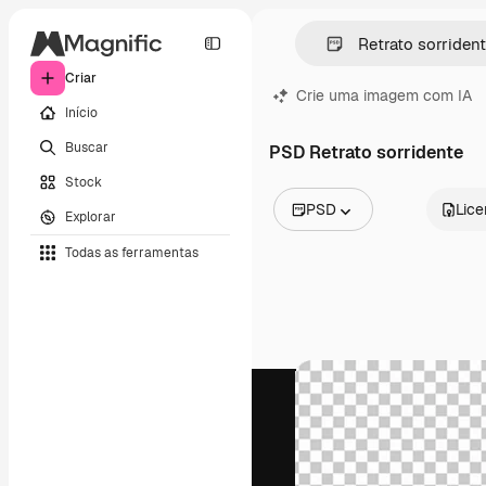
Criar
Crie uma imagem com IA
Início
Buscar
PSD Retrato sorridente
Stock
PSD
Lic
Explorar
Todas as imagens
Todas as ferramentas
Vetores
Ilustrações
Fotos
PSD
Modelos
Mockups
Vídeos
Clipes de vídeo
Animações
Modelos de vídeos
Ícones
Modelos 3D
Fontes