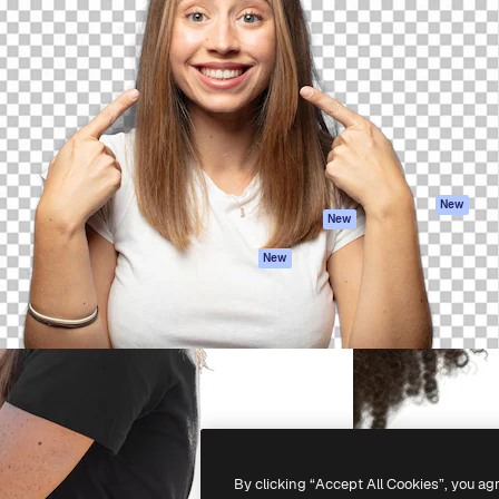
iativa para você direcionar
Spaces
Academy
alho. Mais de 1 milhão de
Assistente de IA
Documentação
e criativos, empresas,
Gerador de
Atendimento
dios.
imagens
Termos e
Gerador de vídeos
condições
Texto para voz
Política de
privacidade
Conteúdo de stock
Originais
MCP para
New
New
Claude/ChatGPT
Política de cooki
Agentes
Central de
New
confiabilidade
API
Afiliados
App móvel
Empresas
Todas as
ferramentas
-
2026
Freepik Company S.L.U.
Todos os direitos reservados
.
By clicking “Accept All Cookies”, you ag