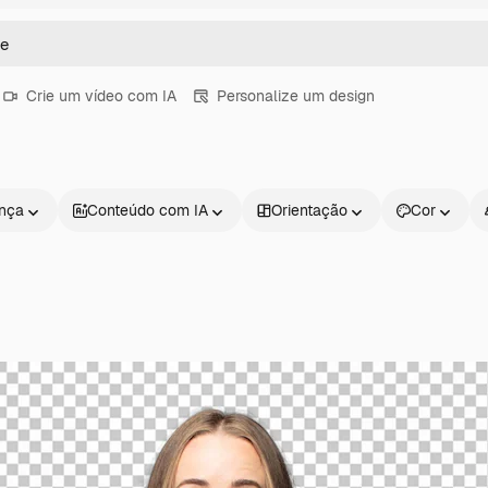
Crie um vídeo com IA
Personalize um design
ença
Conteúdo com IA
Orientação
Cor
Produtos
Começar