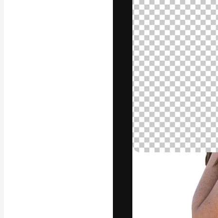
A plataforma cr
seu melhor trab
assinantes entr
agências e estú
Português
Copyright © 2010