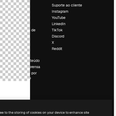
Preços
Suporte ao cliente
Sobre nós
Instagram
Reviews
YouTube
Emprego
LinkedIn
Tendências de
TikTok
pesquisa
Discord
Blog
X
Eventos
Reddit
es
Slidesgo
Vender conteúdo
Sala de imprensa
Procurando por
magnific.ai?
ree to the storing of cookies on your device to enhance site