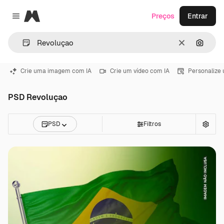
Magnific
Preços
Entrar
Close menu
Limpar
Pesqui
Crie uma imagem com IA
Crie um vídeo com IA
Personalize
PSD Revoluçao
PSD
Filtros