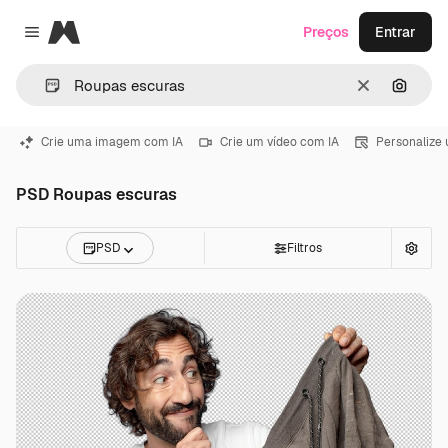
Magnific
Preços
Entrar
Close menu
Limpar
Pesqui
Crie uma imagem com IA
Crie um vídeo com IA
Personalize
PSD Roupas escuras
PSD
Filtros