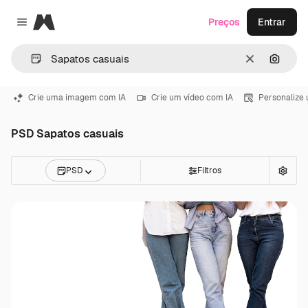
Magnific
Preços
Entrar
Close menu
Limpar
Pesqui
Crie uma imagem com IA
Crie um vídeo com IA
Personalize
PSD Sapatos casuais
PSD
Filtros