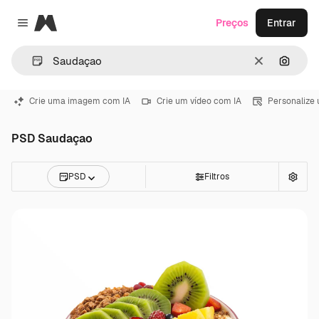
Magnific
Preços
Entrar
Close menu
Limpar
Pesqui
Crie uma imagem com IA
Crie um vídeo com IA
Personalize
PSD Saudaçao
PSD
Filtros