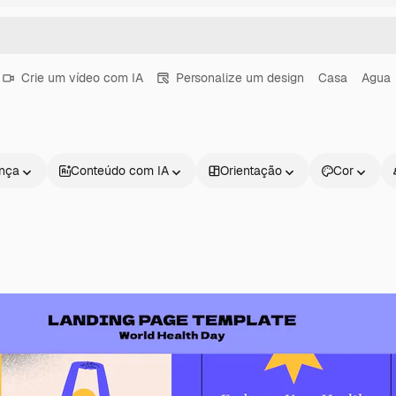
Crie um vídeo com IA
Personalize um design
Casa
Agua
ença
Conteúdo com IA
Orientação
Cor
Produtos
Começar