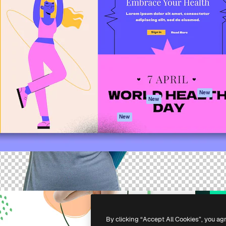
iativa para você direcionar
Spaces
Academy
alho. Mais de 1 milhão de
Assistente de IA
Documentação
e criativos, empresas,
Gerador de
Atendimento
dios.
imagens
Termos e
Gerador de vídeos
condições
Texto para voz
Política de
privacidade
Conteúdo de stock
Originais
MCP para
New
New
Claude/ChatGPT
Política de cooki
Agentes
Central de
New
confiabilidade
API
Afiliados
App móvel
Empresas
Todas as
ferramentas
-
2026
Freepik Company S.L.U.
Todos os direitos reservados
.
By clicking “Accept All Cookies”, you ag