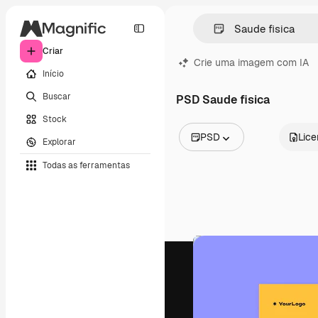
Criar
Crie uma imagem com IA
Início
Buscar
PSD Saude fisica
Stock
PSD
Lic
Explorar
Todas as imagens
Todas as ferramentas
Vetores
Ilustrações
Fotos
PSD
Modelos
Mockups
Vídeos
Clipes de vídeo
Animações
Modelos de vídeos
Ícones
Modelos 3D
Fontes