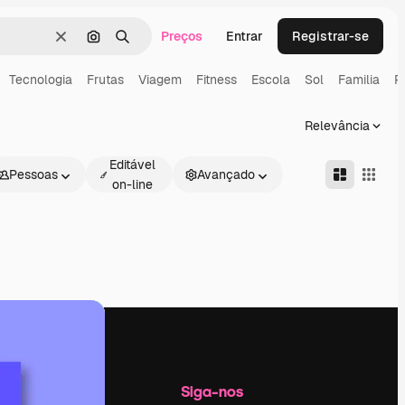
Preços
Entrar
Registrar-se
Limpar
Pesquisar por imagem
Buscar
Tecnologia
Frutas
Viagem
Fitness
Escola
Sol
Familia
P
Relevância
Editável
Pessoas
Avançado
on-line
Empresa
Siga-nos