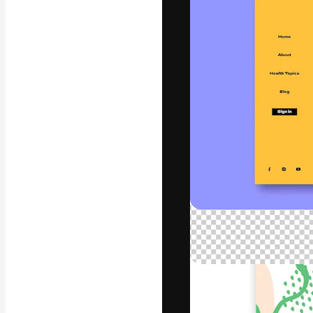
A plataforma cr
seu melhor trab
assinantes entr
agências e estú
Português
Copyright © 2010