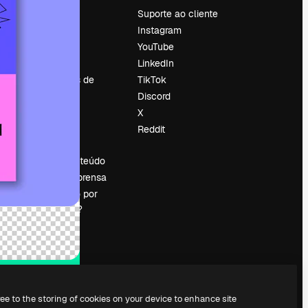
Preços
Suporte ao cliente
Sobre nós
Instagram
Reviews
YouTube
Emprego
LinkedIn
Tendências de
TikTok
pesquisa
Discord
Blog
X
Eventos
Reddit
es
Slidesgo
Vender conteúdo
Sala de imprensa
Procurando por
magnific.ai?
ree to the storing of cookies on your device to enhance site