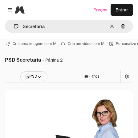
Magnific
Preços
Entrar
Close menu
Limpar
Pesqui
Crie uma imagem com IA
Crie um vídeo com IA
Personalize
PSD Secretaria
- Página 2
PSD
Filtros