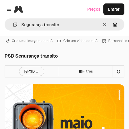
Magnific
Preços
Entrar
Close menu
Limpar
Pesqui
Crie uma imagem com IA
Crie um vídeo com IA
Personalize
PSD Segurança transito
PSD
Filtros