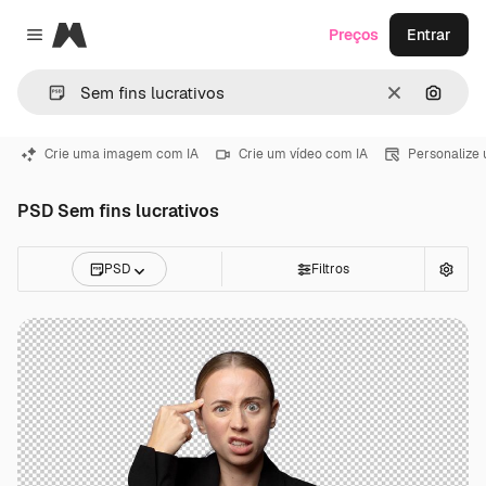
Magnific
Preços
Entrar
Close menu
Limpar
Pesqui
Crie uma imagem com IA
Crie um vídeo com IA
Personalize
PSD Sem fins lucrativos
PSD
Filtros