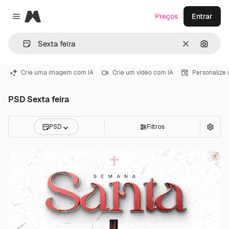
Magnific
Preços
Entrar
Close menu
Limpar
Pesqui
Crie uma imagem com IA
Crie um vídeo com IA
Personalize
PSD Sexta feira
PSD
Filtros