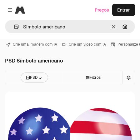
Magnific
Preços
Entrar
Close menu
Limpar
Pesqui
Crie uma imagem com IA
Crie um vídeo com IA
Personalize
PSD Simbolo americano
PSD
Filtros