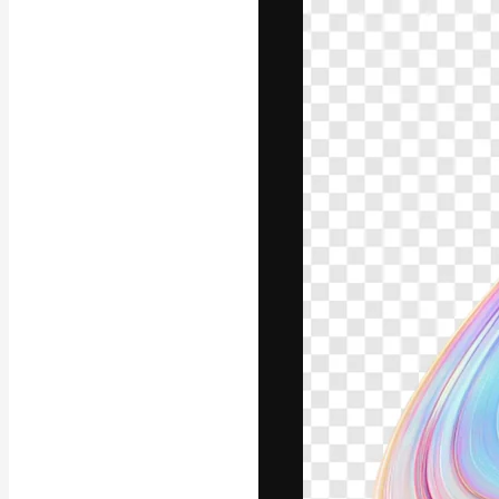
A plataforma cr
seu melhor trab
assinantes entr
agências e estú
Português
Copyright © 2010