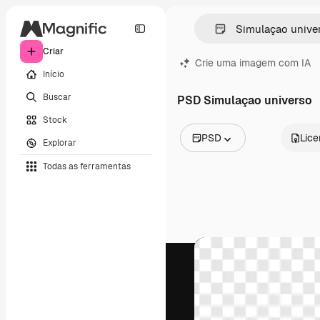
Criar
Crie uma imagem com IA
Início
Buscar
PSD Simulaçao universo
Stock
PSD
Lic
Explorar
Todas as imagens
Todas as ferramentas
Vetores
Ilustrações
Fotos
PSD
Modelos
Mockups
Vídeos
Clipes de vídeo
Animações
Modelos de vídeos
Ícones
Modelos 3D
Fontes