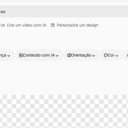
Crie um vídeo com IA
Personalize um design
ença
Conteúdo com IA
Orientação
Cor
Produtos
Começar