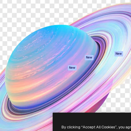
iativa para você direcionar
Spaces
Academy
alho. Mais de 1 milhão de
Assistente de IA
Documentação
e criativos, empresas,
Gerador de
Atendimento
dios.
imagens
Termos e
Gerador de vídeos
condições
Texto para voz
Política de
privacidade
Conteúdo de stock
Originais
MCP para
New
New
Claude/ChatGPT
Política de cooki
Agentes
Central de
New
confiabilidade
API
Afiliados
App móvel
Empresas
Todas as
ferramentas
-
2026
Freepik Company S.L.U.
Todos os direitos reservados
.
By clicking “Accept All Cookies”, you ag