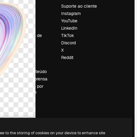
Preços
Suporte ao cliente
Sobre nós
Instagram
Reviews
YouTube
Emprego
LinkedIn
Tendências de
TikTok
pesquisa
Discord
Blog
X
Eventos
Reddit
es
Slidesgo
Vender conteúdo
Sala de imprensa
Procurando por
magnific.ai?
ree to the storing of cookies on your device to enhance site