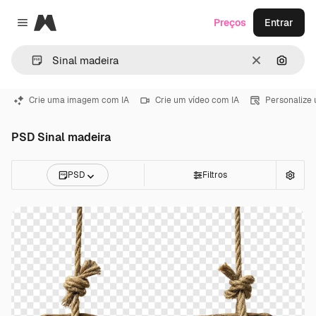
Magnific
Preços
Entrar
Close menu
Limpar
Pesqui
Crie uma imagem com IA
Crie um vídeo com IA
Personalize
PSD Sinal madeira
PSD
Filtros