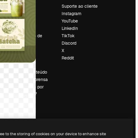
Preços
Suporte ao cliente
Sobre nós
Instagram
Reviews
YouTube
Emprego
LinkedIn
Tendências de
TikTok
pesquisa
Discord
Blog
X
Eventos
Reddit
es
Slidesgo
Vender conteúdo
Sala de imprensa
Procurando por
magnific.ai?
ree to the storing of cookies on your device to enhance site