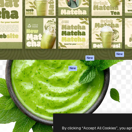
iativa para você direcionar
Spaces
Academy
alho. Mais de 1 milhão de
Assistente de IA
Documentação
e criativos, empresas,
Gerador de
Atendimento
dios.
imagens
Termos e
Gerador de vídeos
condições
Texto para voz
Política de
privacidade
Conteúdo de stock
Originais
MCP para
New
New
Claude/ChatGPT
Política de cooki
Agentes
Central de
New
confiabilidade
API
Afiliados
App móvel
Empresas
Todas as
ferramentas
-
2026
Freepik Company S.L.U.
Todos os direitos reservados
.
By clicking “Accept All Cookies”, you ag