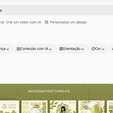
Crie um vídeo com IA
Personalize um design
ença
Conteúdo com IA
Orientação
Cor
Produtos
Começar