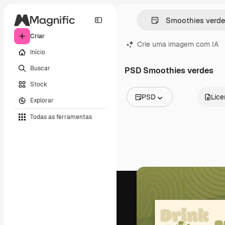
Criar
Crie uma imagem com IA
Início
Buscar
PSD Smoothies verdes
Stock
PSD
Lic
Explorar
Todas as imagens
Todas as ferramentas
Vetores
Ilustrações
Fotos
PSD
Modelos
Mockups
Vídeos
Clipes de vídeo
Animações
Modelos de vídeos
Ícones
Modelos 3D
Fontes