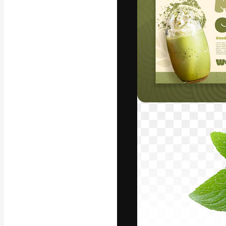
A plataforma cr
seu melhor trab
assinantes entr
agências e estú
Português
Copyright © 2010