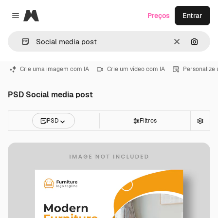
Magnific
Preços
Entrar
Close menu
Limpar
Pesqui
Crie uma imagem com IA
Crie um vídeo com IA
Personalize
PSD Social media post
PSD
Filtros