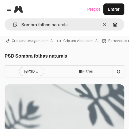
Magnific
Preços
Entrar
Close menu
Limpar
Pesqui
Crie uma imagem com IA
Crie um vídeo com IA
Personalize
PSD Sombra folhas naturais
PSD
Filtros