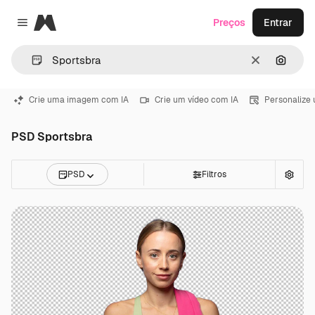
Magnific
Preços
Entrar
Close menu
Limpar
Pesqui
Crie uma imagem com IA
Crie um vídeo com IA
Personalize
PSD Sportsbra
PSD
Filtros