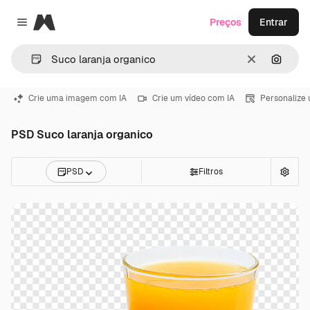
Magnific
Preços
Entrar
Close menu
Limpar
Pesqui
Crie uma imagem com IA
Crie um vídeo com IA
Personalize
PSD Suco laranja organico
PSD
Filtros