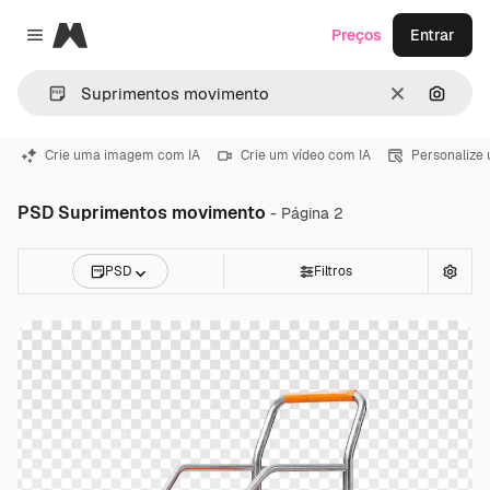
Magnific
Preços
Entrar
Close menu
Limpar
Pesqui
Crie uma imagem com IA
Crie um vídeo com IA
Personalize
PSD Suprimentos movimento
- Página 2
PSD
Filtros