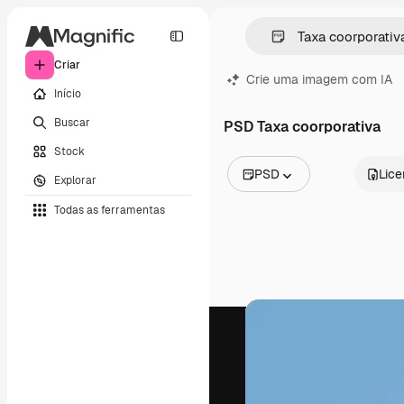
Criar
Crie uma imagem com IA
Início
Buscar
PSD Taxa coorporativa
Stock
PSD
Lic
Explorar
Todas as imagens
Todas as ferramentas
Vetores
Ilustrações
Fotos
PSD
Modelos
Mockups
Vídeos
Clipes de vídeo
Animações
Modelos de vídeos
Ícones
Modelos 3D
Fontes