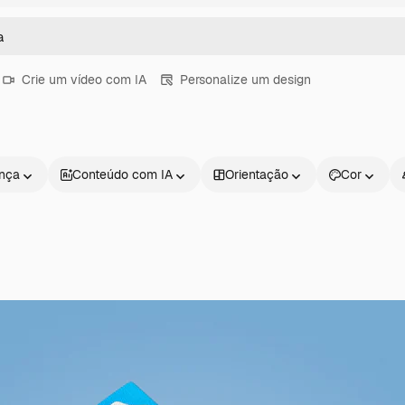
Crie um vídeo com IA
Personalize um design
ença
Conteúdo com IA
Orientação
Cor
Produtos
Começar