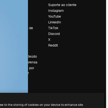
Preços
Suporte ao cliente
Sobre nós
Instagram
Reviews
YouTube
Emprego
LinkedIn
Tendências de
TikTok
pesquisa
Discord
Blog
X
Eventos
Reddit
es
Slidesgo
Vender conteúdo
Sala de imprensa
Procurando por
magnific.ai?
ree to the storing of cookies on your device to enhance site