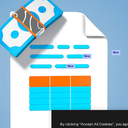
iativa para você direcionar
Spaces
Academy
alho. Mais de 1 milhão de
Assistente de IA
Documentação
e criativos, empresas,
Gerador de
Atendimento
dios.
imagens
Termos e
Gerador de vídeos
condições
Texto para voz
Política de
privacidade
Conteúdo de stock
Originais
MCP para
New
New
Claude/ChatGPT
Política de cooki
Agentes
Central de
New
confiabilidade
API
Afiliados
App móvel
Empresas
Todas as
ferramentas
-
2026
Freepik Company S.L.U.
Todos os direitos reservados
.
By clicking “Accept All Cookies”, you ag