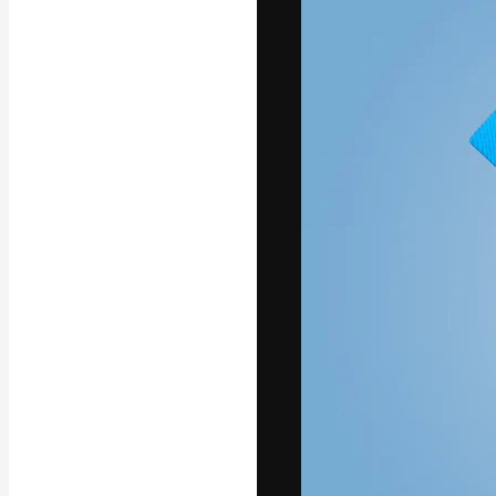
A plataforma cr
seu melhor trab
assinantes entr
agências e estú
Português
Copyright © 2010