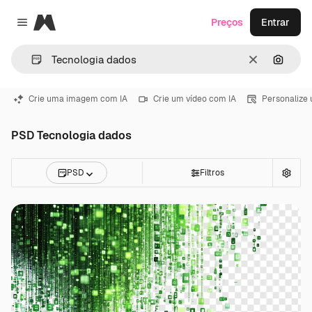
Magnific
Preços
Entrar
Close menu
Limpar
Pesqui
Crie uma imagem com IA
Crie um vídeo com IA
Personalize
PSD Tecnologia dados
PSD
Filtros