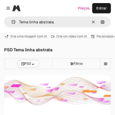
Magnific
Preços
Entrar
Close menu
Limpar
Pesqui
Crie uma imagem com IA
Crie um vídeo com IA
Personalize
PSD Tema linha abstrata
PSD
Filtros