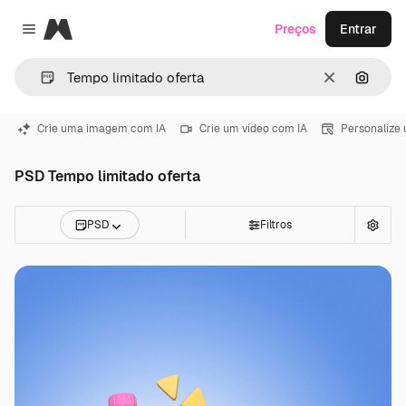
Magnific
Preços
Entrar
Close menu
Limpar
Pesqui
Crie uma imagem com IA
Crie um vídeo com IA
Personalize
PSD Tempo limitado oferta
PSD
Filtros