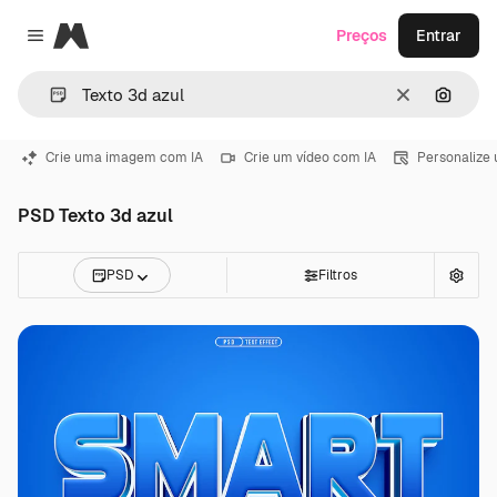
Magnific
Preços
Entrar
Close menu
Limpar
Pesqui
Crie uma imagem com IA
Crie um vídeo com IA
Personalize
PSD Texto 3d azul
PSD
Filtros