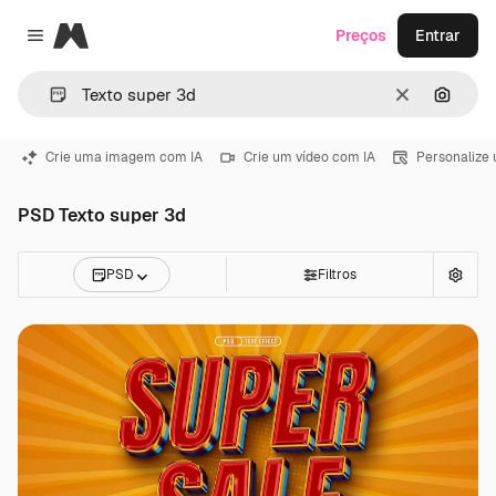
Magnific
Preços
Entrar
Close menu
Limpar
Pesqui
Crie uma imagem com IA
Crie um vídeo com IA
Personalize
PSD Texto super 3d
PSD
Filtros