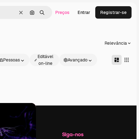
Preços
Entrar
Registrar-se
Limpar
Pesquisar por imagem
Buscar
Relevância
Editável
Pessoas
Avançado
on-line
Empresa
Siga-nos