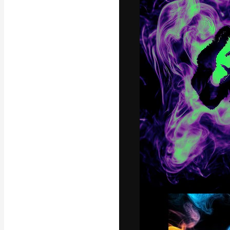
A plataforma cr
seu melhor trab
assinantes entr
agências e estú
Português
Copyright © 2010