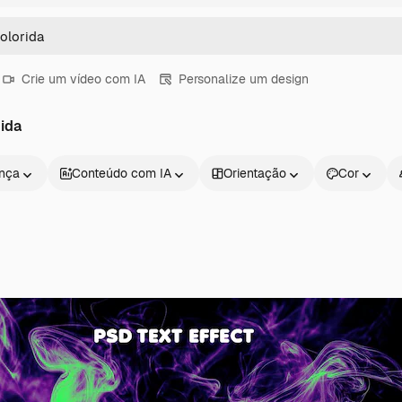
Crie um vídeo com IA
Personalize um design
ida
ença
Conteúdo com IA
Orientação
Cor
Produtos
Começar