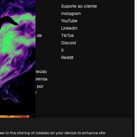
Preços
Suporte ao cliente
Sobre nós
Instagram
Reviews
YouTube
Emprego
LinkedIn
Tendências de
TikTok
pesquisa
Discord
Blog
X
Eventos
Reddit
es
Slidesgo
Vender conteúdo
Sala de imprensa
Procurando por
magnific.ai?
ree to the storing of cookies on your device to enhance site