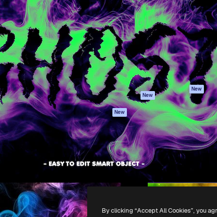
iativa para você direcionar
Spaces
Academy
alho. Mais de 1 milhão de
Assistente de IA
Documentação
e criativos, empresas,
Gerador de
Atendimento
dios.
imagens
Termos e
Gerador de vídeos
condições
Texto para voz
Política de
privacidade
Conteúdo de stock
Originais
MCP para
New
New
Claude/ChatGPT
Política de cooki
Agentes
Central de
New
confiabilidade
API
Afiliados
App móvel
Empresas
Todas as
ferramentas
-
2026
Freepik Company S.L.U.
Todos os direitos reservados
.
By clicking “Accept All Cookies”, you ag