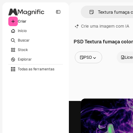
Criar
Crie uma imagem com IA
Início
Buscar
PSD Textura fumaça color
Stock
PSD
Lic
Explorar
Todas as imagens
Todas as ferramentas
Vetores
Ilustrações
Fotos
PSD
Modelos
Mockups
Vídeos
Clipes de vídeo
Animações
Modelos de vídeos
Ícones
Modelos 3D
Fontes