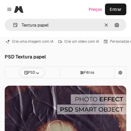
Magnific
Preços
Entrar
Close menu
Limpar
Pesqui
Crie uma imagem com IA
Crie um vídeo com IA
Personalize
PSD Textura papel
PSD
Filtros