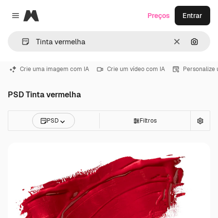
Magnific
Preços
Entrar
Close menu
Limpar
Pesqui
Crie uma imagem com IA
Crie um vídeo com IA
Personalize
PSD Tinta vermelha
PSD
Filtros