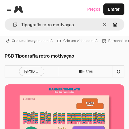
Magnific
Preços
Entrar
Close menu
Limpar
Pesqui
Crie uma imagem com IA
Crie um vídeo com IA
Personalize
PSD Tipografia retro motivaçao
PSD
Filtros