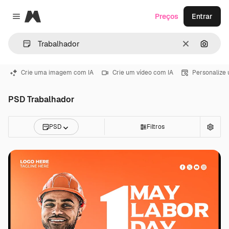
Magnific
Preços
Entrar
Close menu
Limpar
Pesqui
Crie uma imagem com IA
Crie um vídeo com IA
Personalize
PSD Trabalhador
PSD
Filtros