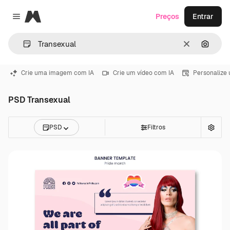
Magnific
Preços
Entrar
Close menu
Limpar
Pesqui
Crie uma imagem com IA
Crie um vídeo com IA
Personalize
PSD Transexual
PSD
Filtros