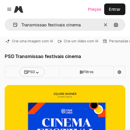
Magnific
Preços
Entrar
Close menu
Limpar
Pesqui
Crie uma imagem com IA
Crie um vídeo com IA
Personalize
PSD Transmissao festivais cinema
PSD
Filtros