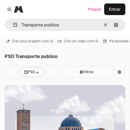
Magnific
Preços
Entrar
Close menu
Limpar
Pesqui
Crie uma imagem com IA
Crie um vídeo com IA
Personalize
PSD Transporte publico
PSD
Filtros