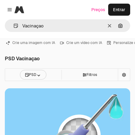
Magnific
Preços
Entrar
Close menu
Limpar
Pesqui
Crie uma imagem com IA
Crie um vídeo com IA
Personalize
PSD Vacinaçao
PSD
Filtros