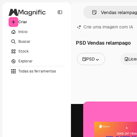
Criar
Crie uma imagem com IA
Início
Buscar
PSD Vendas relampago
Stock
PSD
Lic
Explorar
Todas as imagens
Todas as ferramentas
Vetores
Ilustrações
Fotos
PSD
Modelos
Mockups
Vídeos
Clipes de vídeo
Animações
Modelos de vídeos
Ícones
Modelos 3D
Fontes