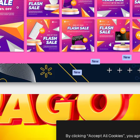
iativa para você direcionar
Spaces
Academy
alho. Mais de 1 milhão de
Assistente de IA
Documentação
e criativos, empresas,
Gerador de
Atendimento
dios.
imagens
Termos e
Gerador de vídeos
condições
Texto para voz
Política de
privacidade
Conteúdo de stock
Originais
MCP para
New
New
Claude/ChatGPT
Política de cooki
Agentes
Central de
New
confiabilidade
API
Afiliados
App móvel
Empresas
Todas as
ferramentas
-
2026
Freepik Company S.L.U.
Todos os direitos reservados
.
By clicking “Accept All Cookies”, you ag