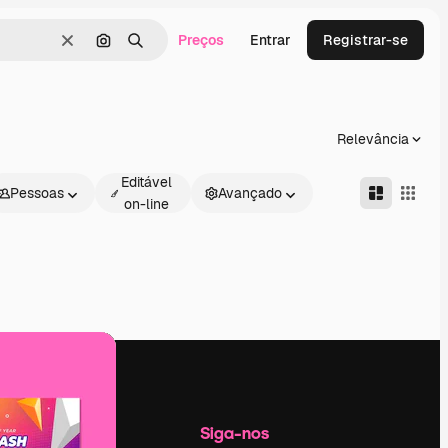
Preços
Entrar
Registrar-se
Limpar
Pesquisar por imagem
Buscar
Relevância
Editável
Pessoas
Avançado
on-line
Empresa
Siga-nos