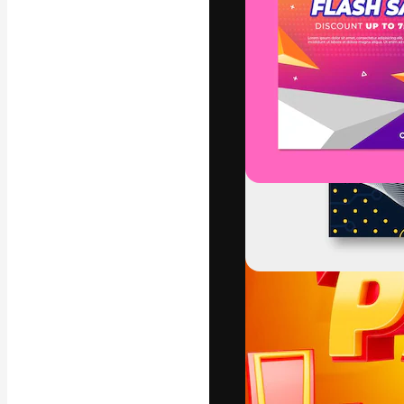
A plataforma cr
seu melhor trab
assinantes entr
agências e estú
Português
Copyright © 2010