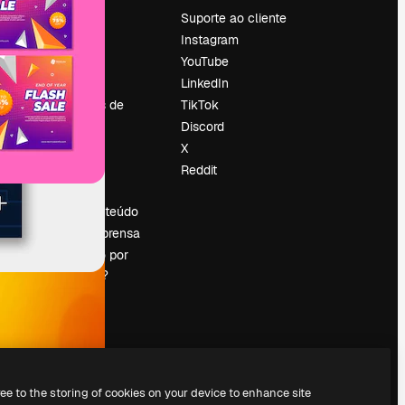
Preços
Suporte ao cliente
Sobre nós
Instagram
Reviews
YouTube
Emprego
LinkedIn
Tendências de
TikTok
pesquisa
Discord
Blog
X
Eventos
Reddit
es
Slidesgo
Vender conteúdo
Sala de imprensa
Procurando por
magnific.ai?
ree to the storing of cookies on your device to enhance site