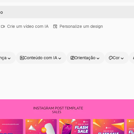
Crie um vídeo com IA
Personalize um design
ença
Conteúdo com IA
Orientação
Cor
Produtos
Começar