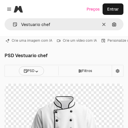
Magnific
Preços
Entrar
Close menu
Limpar
Pesqui
Crie uma imagem com IA
Crie um vídeo com IA
Personalize
PSD Vestuario chef
PSD
Filtros