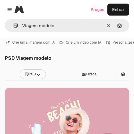
Magnific
Preços
Entrar
Close menu
Limpar
Pesqui
Crie uma imagem com IA
Crie um vídeo com IA
Personalize
PSD Viagem modelo
PSD
Filtros