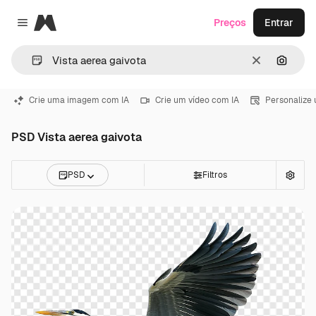
Magnific
Preços
Entrar
Close menu
Limpar
Pesqui
Crie uma imagem com IA
Crie um vídeo com IA
Personalize
PSD Vista aerea gaivota
PSD
Filtros