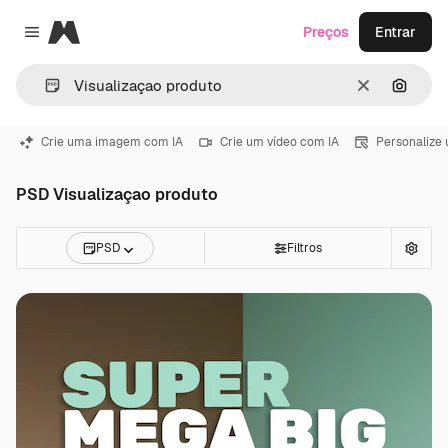
Magnific
Preços
Entrar
Close menu
Limpar
Pesqui
Crie uma imagem com IA
Crie um vídeo com IA
Personalize
PSD Visualizaçao produto
PSD
Filtros