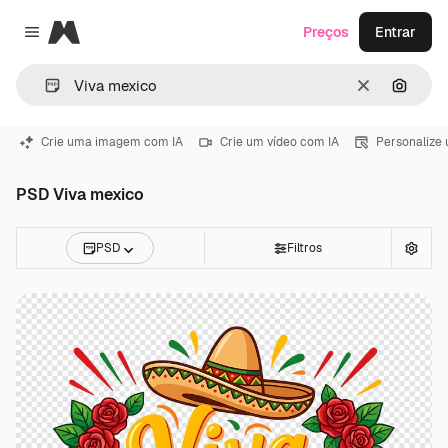
Magnific
Preços
Entrar
Close menu
Limpar
Pesqui
Crie uma imagem com IA
Crie um vídeo com IA
Personalize
PSD Viva mexico
PSD
Filtros