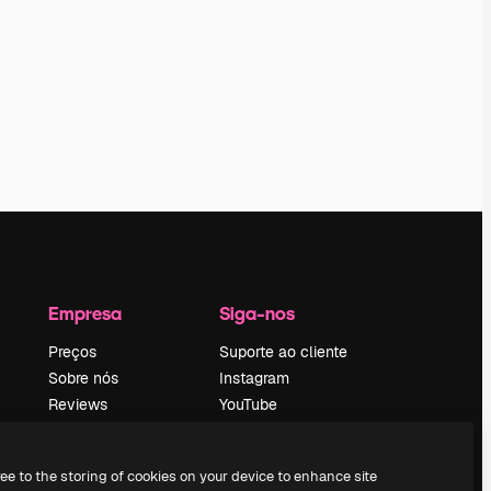
Empresa
Siga-nos
Preços
Suporte ao cliente
Sobre nós
Instagram
Reviews
YouTube
Emprego
LinkedIn
Tendências de
TikTok
ree to the storing of cookies on your device to enhance site
pesquisa
Discord