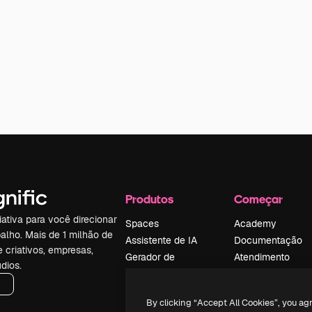
Produtos
Começar
iativa para você direcionar
Spaces
Academy
alho. Mais de 1 milhão de
Assistente de IA
Documentação
e criativos, empresas,
Gerador de
Atendimento
dios.
imagens
Termos e
Gerador de vídeos
condições
By clicking “Accept All Cookies”, you ag
Texto para voz
Política de