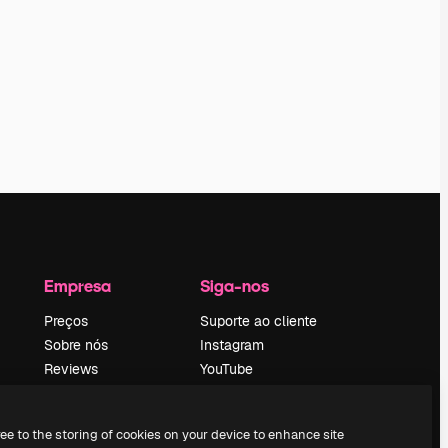
Empresa
Siga-nos
Preços
Suporte ao cliente
Sobre nós
Instagram
Reviews
YouTube
Emprego
LinkedIn
Tendências de
TikTok
ree to the storing of cookies on your device to enhance site
pesquisa
Discord