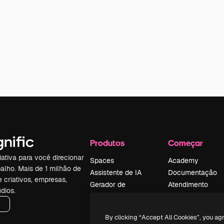
Produtos
Começar
iativa para você direcionar
Spaces
Academy
alho. Mais de 1 milhão de
Assistente de IA
Documentação
e criativos, empresas,
Gerador de
Atendimento
dios.
imagens
Termos e
Gerador de vídeos
condições
By clicking “Accept All Cookies”, you ag
Texto para voz
Política de