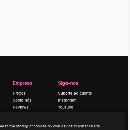
Empresa
Siga-nos
Preços
Suporte ao cliente
Sobre nós
Instagram
Reviews
YouTube
Emprego
LinkedIn
Tendências de
TikTok
ree to the storing of cookies on your device to enhance site
pesquisa
Discord