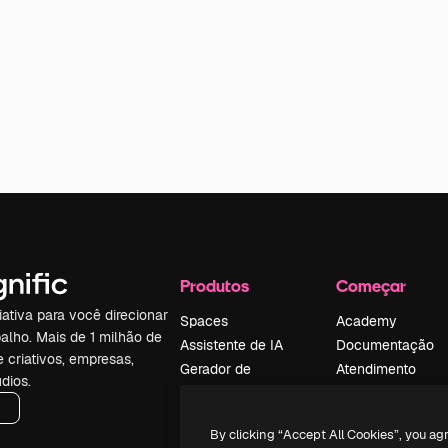
Produtos
Começar
iativa para você direcionar
Spaces
Academy
alho. Mais de 1 milhão de
Assistente de IA
Documentação
e criativos, empresas,
Gerador de
Atendimento
dios.
imagens
Termos e
Gerador de vídeos
condições
By clicking “Accept All Cookies”, you ag
Texto para voz
Política de